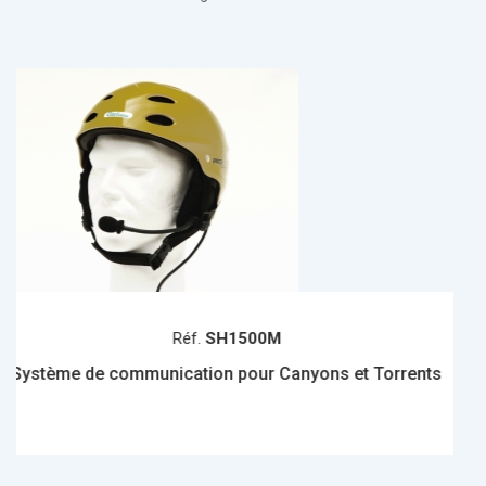
SH1500M
Réf.
S
on pour Canyons et Torrents
Système de communicatio