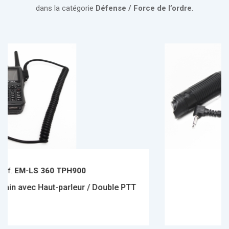
dans la catégorie
Défense / Force de l’ordre
.
900
Réf.
PTT17
eur / Double PTT
Alternat stylo