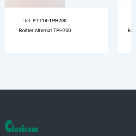
-TPH700
Réf.
CLARI
nat TPH700
Base DECT pour micro c
d'alternat 